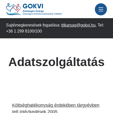
Ugrás
a
tartalomra
Sajtómegkeresések fogadása:
titkarsag@gokvi.hu
. Tel:
+36 1 299 8100/100
Adatszolgáltatás
Költséghatékonyság érdekében tárgyévben
tett intézkedések 2005