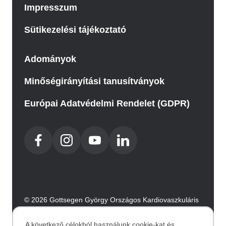
Impresszum
Sütikezelési tájékoztató
Adományok
Minőségirányítási tanusítványok
Európai Adatvédelmi Rendelet (GDPR)
© 2026 Gottsegen György Országos Kardiovaszkuláris
Intézet. Minden jog fenntartva.
Az oldalt az Integral Vision készítette.
A következő célokból használunk cookie-kat és