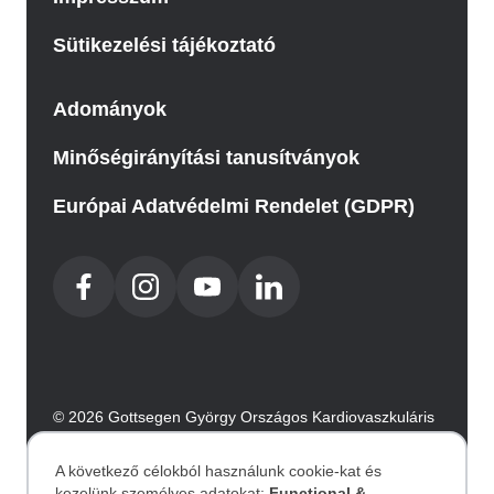
Sütikezelési tájékoztató
Adományok
Minőségirányítási tanusítványok
Európai Adatvédelmi Rendelet (GDPR)
© 2026 Gottsegen György Országos Kardiovaszkuláris
Intézet. Minden jog fenntartva.
Az oldalt az Integral Vision készítette.
A következő célokból használunk cookie-kat és
kezelünk személyes adatokat:
Functional &