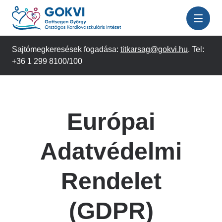
Ugrás
a
tartalomra
Sajtómegkeresések fogadása:
titkarsag@gokvi.hu
. Tel:
+36 1 299 8100/100
Európai
Adatvédelmi
Rendelet
(GDPR)