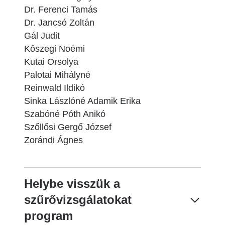
Dr. Ferenci Tamás
Dr. Jancsó Zoltán
Gál Judit
Kőszegi Noémi
Kutai Orsolya
Palotai Mihályné
Reinwald Ildikó
Sinka Lászlóné Adamik Erika
Szabóné Póth Anikó
Szőllősi Gergő József
Zorándi Ágnes
Helybe visszük a
szűrővizsgálatokat
program