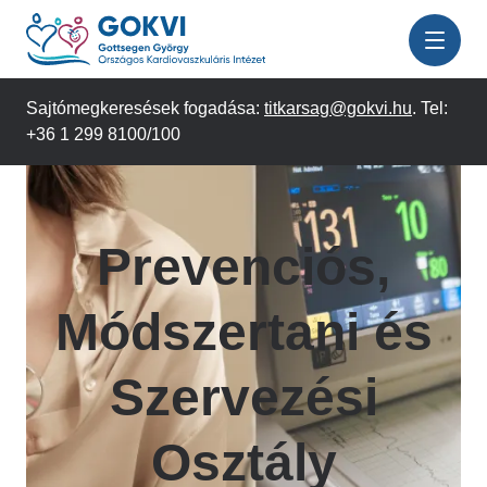
Ugrás
a
tartalomra
Sajtómegkeresések fogadása:
titkarsag@gokvi.hu
. Tel:
+36 1 299 8100/100
Prevenciós,
Módszertani és
Szervezési
Osztály