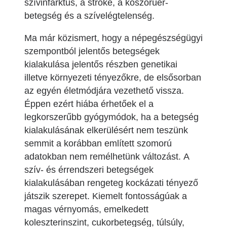
szívinfarktus, a stroke, a koszorúér-
betegség és a szívelégtelenség.
Ma már közismert, hogy a népegészségügyi
szempontból jelentős betegségek
kialakulása jelentős részben genetikai
illetve környezeti tényezőkre, de elsősorban
az egyén életmódjára vezethető vissza.
Éppen ezért hiába érhetőek el a
legkorszerűbb gyógymódok, ha a betegség
kialakulásának elkerülésért nem teszünk
semmit a korábban említett szomorú
adatokban nem remélhetünk változást. A
szív- és érrendszeri betegségek
kialakulásában rengeteg kockázati tényező
játszik szerepet. Kiemelt fontosságúak a
magas vérnyomás, emelkedett
koleszterinszint, cukorbetegség, túlsúly,