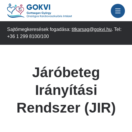
Ugrás
a
tartalomra
Sajtómegkeresések fogadása:
titkarsag@gokvi.hu
. Tel:
+36 1 299 8100/100
Járóbeteg
Irányítási
Rendszer (JIR)