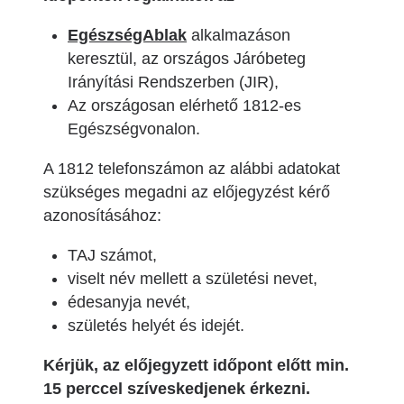
EgészségAblak
alkalmazáson
keresztül, az országos Járóbeteg
Irányítási Rendszerben (JIR),
Az országosan elérhető 1812-es
Egészségvonalon.
A 1812 telefonszámon az alábbi adatokat
szükséges megadni az előjegyzést kérő
azonosításához:
TAJ számot,
viselt név mellett a születési nevet,
édesanyja nevét,
születés helyét és idejét.
Kérjük, az előjegyzett időpont előtt min.
15 perccel szíveskedjenek érkezni.