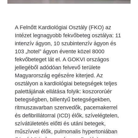
A Felnőtt Kardiológiai Osztály (FKO) az
Intézet legnagyobb fekvőbeteg osztálya: 11
intenzív ágyon, 10 szubintenzív ágyon és
103 „hotel” ágyon évente közel 8000
fekvőbeteget lát el. A GOKVI országos
jellegéből adódóan felvevő területe
Magyarország egészére kiterjed. Az
osztályon a kardiológiai betegségek teljes
palettájának ellátása folyik: koszororúér
betegségben, billentyű betegségekben,
ritmuszavarban szenvedők, pacemakerrel
és defibrillátorral (ICD) élők, szívelégtelen,
szívátületetés előtti és utáni betegek,
műszívvel élők, pulmonalis hypertoniában