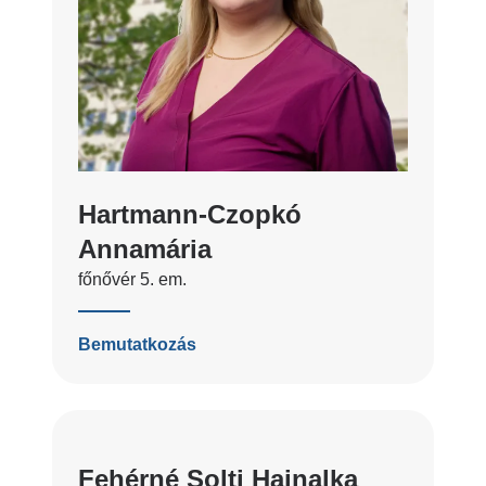
Hartmann-Czopkó
Annamária
főnővér 5. em.
Bemutatkozás
Fehérné Solti Hajnalka