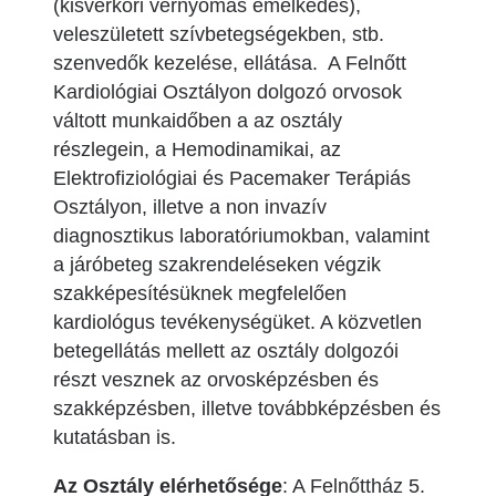
(kisvérköri vérnyomás emelkedés),
veleszületett szívbetegségekben, stb.
szenvedők kezelése, ellátása. A Felnőtt
Kardiológiai Osztályon dolgozó orvosok
váltott munkaidőben a az osztály
részlegein, a Hemodinamikai, az
Elektrofiziológiai és Pacemaker Terápiás
Osztályon, illetve a non invazív
diagnosztikus laboratóriumokban, valamint
a járóbeteg szakrendeléseken végzik
szakképesítésüknek megfelelően
kardiológus tevékenységüket. A közvetlen
betegellátás mellett az osztály dolgozói
részt vesznek az orvosképzésben és
szakképzésben, illetve továbbképzésben és
kutatásban is.
Az Osztály elérhetősége
: A Felnőttház 5.