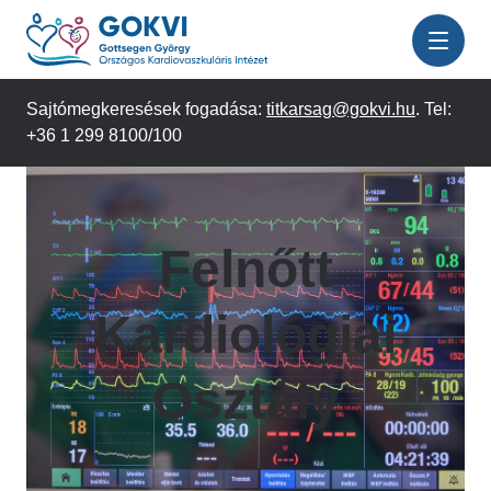
Ugrás
a
tartalomra
Sajtómegkeresések fogadása:
titkarsag@gokvi.hu
. Tel:
+36 1 299 8100/100
Felnőtt
Kardiológiai
Osztály