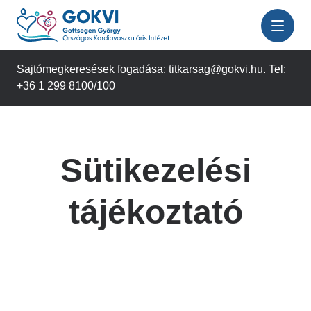
Ugrás
a
tartalomra
Sajtómegkeresések fogadása:
titkarsag@gokvi.hu
. Tel:
+36 1 299 8100/100
Sütikezelési
tájékoztató