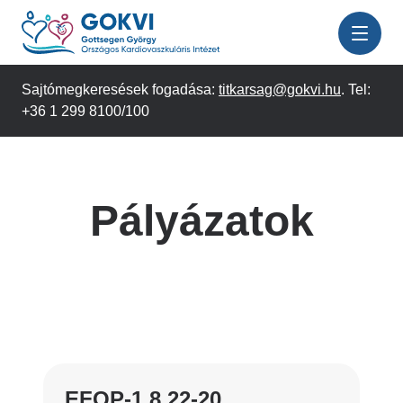
Ugrás
a
tartalomra
Sajtómegkeresések fogadása:
titkarsag@gokvi.hu
. Tel:
+36 1 299 8100/100
Pályázatok
EFOP-1.8.22-20