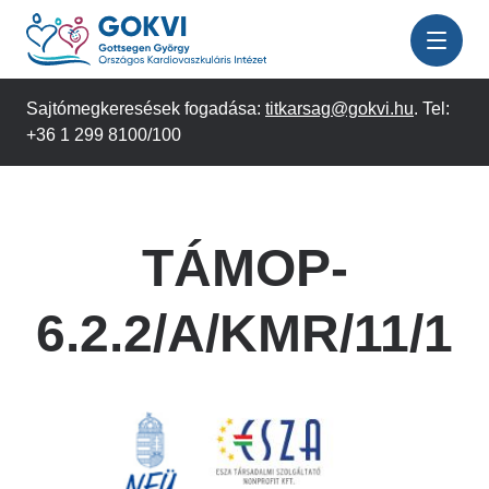
Ugrás
a
tartalomra
Sajtómegkeresések fogadása:
titkarsag@gokvi.hu
. Tel:
+36 1 299 8100/100
TÁMOP-
6.2.2/A/KMR/11/1