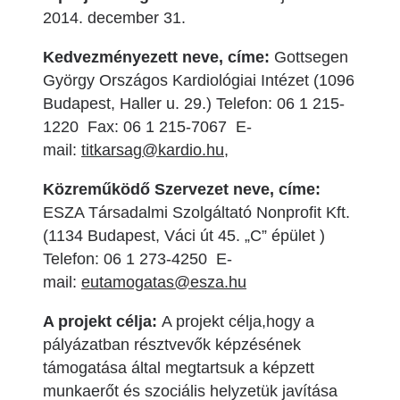
2014. december 31.
Kedvezményezett neve, címe:
Gottsegen
György Országos Kardiológiai Intézet (1096
Budapest, Haller u. 29.) Telefon: 06 1 215-
1220 Fax: 06 1 215-7067 E-
mail:
titkarsag@kardio.hu
,
Közreműködő Szervezet neve, címe:
ESZA Társadalmi Szolgáltató Nonprofit Kft.
(1134 Budapest, Váci út 45. „C” épület )
Telefon: 06 1 273-4250 E-
mail:
eutamogatas@esza.hu
A projekt célja:
A projekt célja,hogy a
pályázatban résztvevők képzésének
támogatása által megtartsuk a képzett
munkaerőt és szociális helyzetük javítása