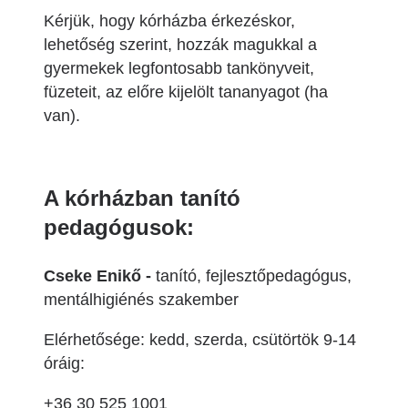
Kérjük, hogy kórházba érkezéskor,
lehetőség szerint, hozzák magukkal a
gyermekek legfontosabb tankönyveit,
füzeteit, az előre kijelölt tananyagot (ha
van).
A kórházban tanító
pedagógusok:
Cseke Enikő -
tanító, fejlesztőpedagógus,
mentálhigiénés szakember
Elérhetősége: kedd, szerda, csütörtök 9-14
óráig:
+36 30 525 1001