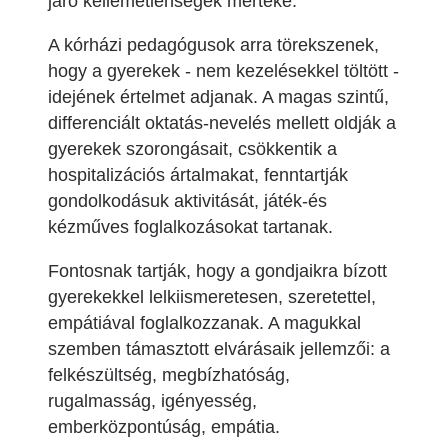
járó kellemetlenségek mértéke.
A kórházi pedagógusok arra törekszenek,
hogy a gyerekek - nem kezelésekkel töltött -
idejének értelmet adjanak. A magas szintű,
differenciált oktatás-nevelés mellett oldják a
gyerekek szorongásait, csökkentik a
hospitalizációs ártalmakat, fenntartják
gondolkodásuk aktivitását, játék-és
kézműves foglalkozásokat tartanak.
Fontosnak tartják, hogy a gondjaikra bízott
gyerekekkel lelkiismeretesen, szeretettel,
empátiával foglalkozzanak. A magukkal
szemben támasztott elvárásaik jellemzői: a
felkészültség, megbízhatóság,
rugalmasság, igényesség,
emberközpontúság, empátia.