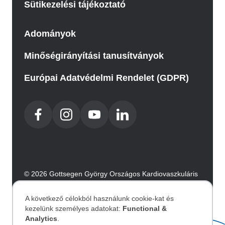
Sütikezelési tájékoztató
Adományok
Minőségirányítási tanusítványok
Európai Adatvédelmi Rendelet (GDPR)
© 2026 Gottsegen György Országos Kardiovaszkuláris
Intézet. Minden jog fenntartva.
Az oldalt az Integral Vision készítette.
A következő célokból használunk cookie-kat és
kezelünk személyes adatokat:
Functional &
Személyes
Analytics
.
Akadálymentesítési nyilatkozat