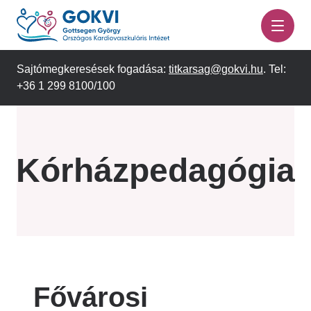
Ugrás
a
tartalomra
Sajtómegkeresések fogadása:
titkarsag@gokvi.hu
. Tel:
+36 1 299 8100/100
Kórházpedagógia
Fővárosi