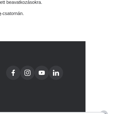
zett beavatkozásokra.
e
-csatornán.