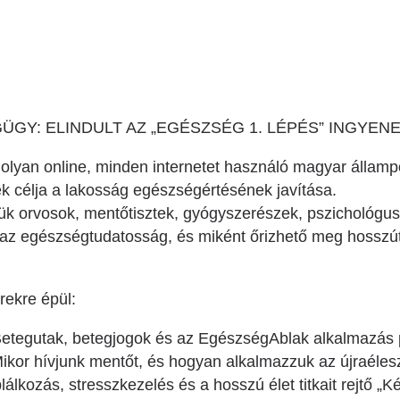
Betegtájékoztatók
ály
Rehabilitáció Füreden
Patika ügyeleti link Pest
Látogatóknak
vármegyére vonatkozóan
tó Osztály
Szolgáltatásaink
Egészségértés
A szív atlasza
GY: ELINDULT AZ „EGÉSZSÉG 1. LÉPÉS” INGYEN
Nemzeti szívinfarktus regiszter
olyan online, minden internetet használó magyar állam
k célja a lakosság egészségértésének javítása.
tük orvosok, mentőtisztek, gyógyszerészek, pszichológu
s az egészségtudatosság, és miként őrizhető meg hosszútá
érekre épül:
etegutak, betegjogok és az EgészségAblak alkalmazás p
ikor hívjunk mentőt, és hogyan alkalmazzuk az újraélesz
kozás, stresszkezelés és a hosszú élet titkait rejtő „