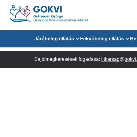
Ugrás
a
tartalomra
Domain
Járóbeteg ellátás
Fekvőbeteg ellátás
Be
menu
Sajtómegkeresések fogadása:
Járóbeteg Információk
Felnőtt Kardiológiai 
titkarsag@gokvi
for
Szakrendeléseink
Felnőtt Szívsebészeti
Érsebészeti Osztály
GOKVI
Felnőtt Kardiovaszku
(main)
Felnőtt Szív- és Érse
AITO
Sürgősségi Betegellá