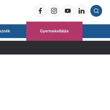
Social
ég
oznék
Gyermekellátás
áz