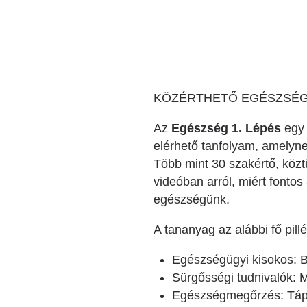
Katéter Terápiás Oszt
Kardiológiai Képalko
Radiológiai Osztály
KÖZÉRTHETŐ EGÉSZSÉGÜ
Az
Egészség 1. Lépés
egy 
elérhető tanfolyam, amelyne
Több mint 30 szakértő, köz
videóban arról, miért fonto
egészségünk.
A tananyag az alábbi fő pill
Egészségügyi kisokos: B
Sürgősségi tudnivalók: M
Egészségmegőrzés: Táplál