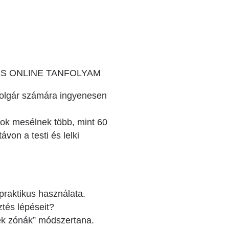
ES ONLINE TANFOLYAM
polgár számára ingyenesen
sok mesélnek több, mint 60
von a testi és lelki
raktikus használata.
tés lépéseit?
Kék zónák” módszertana.