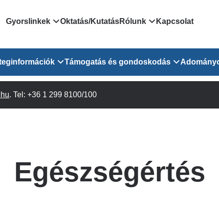
Domain
Gyorslinkek
Oktatás/Kutatás
Rólunk
Kapcsolat
menu
Járóbeteg Irányítási Rendszer
Bemutatkozás/vezetős
teginformációk
Támogatás és gondoskodás
Adomány
for
Országos Online Várólista
Rendezvényeink
Rendszer
Osztály
.hu
Orvosaink
. Tel: +36 1 299 8100/100
Pszichológusok
Híreink
GOKVI
EESZT - Egészségablak
 Osztály
Beavatkozások
Gyógytornászok
Dolgozz a GOKVI-ban!
EESZT - Információs portál
(alt)
Vizsgálatok
Gyógyszertár
Pályázatok
Sürgősségi ügyeletkereső
láris ITO
Leletek és laboreredmények
Csoportos foglalkozások
Egészségfejlesztő kórh
Egészségértés
lekérése
felnőtt betegeinknek
Egységes alapellátási ügyeleti
bészet
Közérdekű adatok
rendszer
Egészségügyi dokumentáció
Prevenció
kikérő lap
Háziorvosi körzetek Pest
tó Osztály
Szociális munkás
vármegyére vonatkozóan