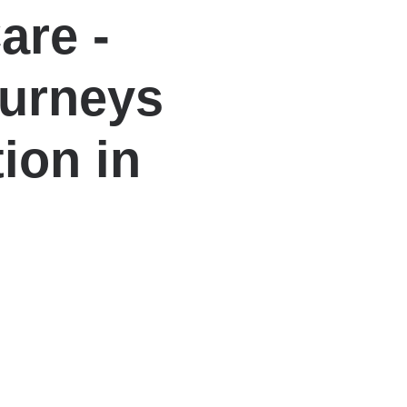
are -
ourneys
ion in