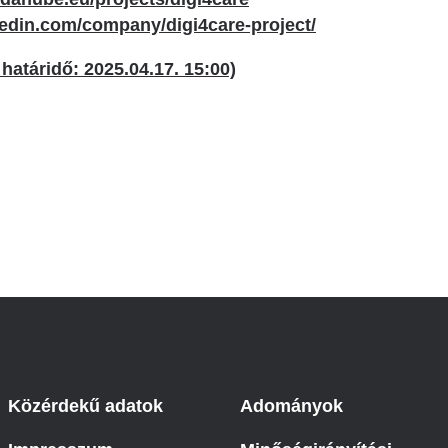
kedin.com/company/digi4care-project/
 határidő: 2025.04.17. 15:00)
Közérdekű adatok
Adományok