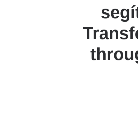
segí
Katéter Terápiás Oszt
Kardiológiai Képalko
Transf
Radiológiai Osztály
throu