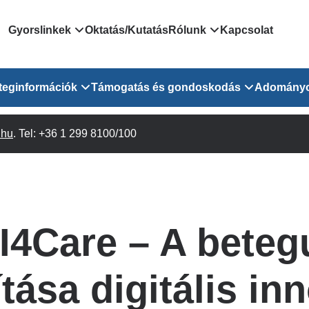
Domain
Gyorslinkek
Oktatás/Kutatás
Rólunk
Kapcsolat
menu
Járóbeteg Irányítási Rendszer
Bemutatkozás/vezetős
teginformációk
Támogatás és gondoskodás
Adomány
for
Országos Online Várólista
Rendezvényeink
Rendszer
Osztály
.hu
Orvosaink
. Tel: +36 1 299 8100/100
Pszichológusok
Híreink
GOKVI
EESZT - Egészségablak
 Osztály
Beavatkozások
Gyógytornászok
Dolgozz a GOKVI-ban!
EESZT - Információs portál
(alt)
Vizsgálatok
Gyógyszertár
Pályázatok
Sürgősségi ügyeletkereső
láris ITO
Leletek és laboreredmények
Csoportos foglalkozások
Egészségfejlesztő kórh
I4Care – A beteg
lekérése
felnőtt betegeinknek
Egységes alapellátási ügyeleti
bészet
Közérdekű adatok
rendszer
Egészségügyi dokumentáció
Prevenció
ítása digitális in
kikérő lap
Háziorvosi körzetek Pest
tó Osztály
Szociális munkás
vármegyére vonatkozóan