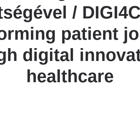
Betegtájékoztatók
tségével / DIGI4C
ály
Rehabilitáció Füreden
Patika ügyeleti link Pest
Látogatóknak
vármegyére vonatkozóan
tó Osztály
orming patient j
Szolgáltatásaink
Egészségértés
A szív atlasza
Nemzeti szívinfarktus regiszter
gh digital innovat
healthcare