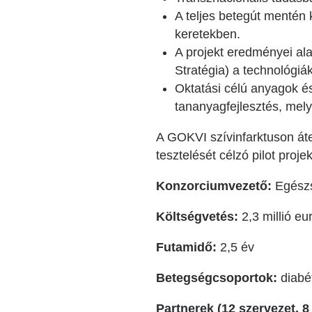
A teljes betegút mentén 
keretekben.
A projekt eredményei alap
Stratégia) a technológi
Oktatási célú anyagok é
tananyagfejlesztés, mel
A GOKVI szívinfarktuson áte
tesztelését célzó pilot proj
Konzorciumvezető:
Egészs
Költségvetés:
2,3 millió eu
Futamidő:
2,5 év
Betegségcsoportok:
diabé
Partnerek (12 szervezet, 8