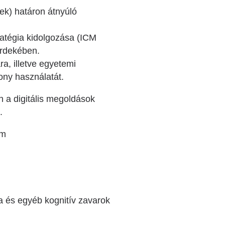
tek) határon átnyúló
tratégia kidolgozása (ICM
érdekében.
a, illetve egyetemi
ony használatát.
n a digitális megoldások
.
em
a és egyéb kognitív zavarok