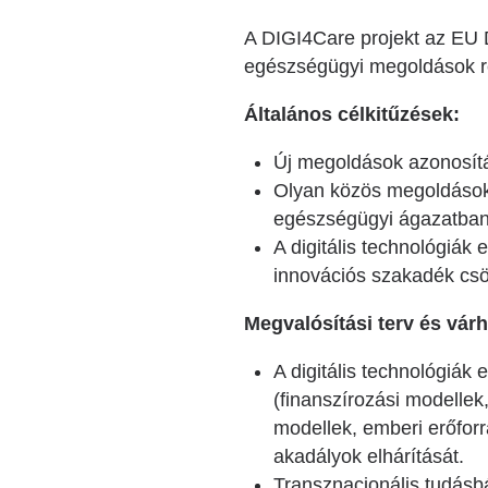
A DIGI4Care projekt az EU 
egészségügyi megoldások re
Általános célkitűzések:
Új megoldások azonosítás
Olyan közös megoldások k
egészségügyi ágazatban 
A digitális technológiák
innovációs szakadék cs
Megvalósítási terv és vá
A digitális technológiák
(finanszírozási modellek
modellek, emberi erőforr
akadályok elhárítását.
Transznacionális tudásbá