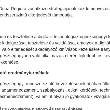
Duna Régióra vonatkozó stratégiájának kezdeményezése,
ndszerszintű elterjedését támogatja.
a és tesztelése a digitális technológiák egészségügyi 
idolgozása, tesztelése és validálása, amelyek a digitál
való elterjedését akadályozó kihívások kezelésére irán
 egészségügyben való alkalmazása terén fejlettebb és kev
ökkentése.
rható eredménytermékek:
 egészségügyi rendszerszintű bevezetésének útjában áll
, adatmenedzsment, szabályozási, etikai kérdések, techno
ásmenedzsment), valamint olyan jó gyakorlatok vizsgála
zis (knowledge platform és radar) építése.