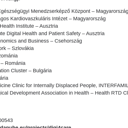
gészségügyi Menedzserképző Központ – Magyarorszá
gos Kardiovaszkuláris Intézet – Magyarország
Health Institute – Ausztria
te Digital Health and Patient Safety – Ausztria
conomics and Business – Csehország
rk – Szlovákia
Románia
L – Románia
tion Cluster – Bulgária
ária
icine Clinic for Internally Displaced People, INTERFAMIL
cal Development Association in Health – Health RTD Cl
0543
g-danube.eu/projects/digi4care