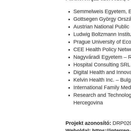
Semmelweis Egyetem, E
Gottsegen György Orszá
Austrian National Public 
Ludwig Boltzmann Institu
Prague University of E
CEE Health Policy Netwo
Nagyváradi Egyetem – 
Hospital Consulting SR
Digital Health and Innova
Kelvin Health Inc. – Bulg
International Family Med
Research and Technologi
Hercegovina
Projekt azonosító:
DRP020
Weboldal:
https://interre