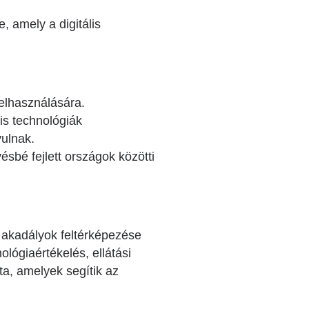
 amely a digitális
felhasználására.
is technológiák
yulnak.
ésbé fejlett országok közötti
ó akadályok feltérképezése
lógiaértékelés, ellátási
ta, amelyek segítik az