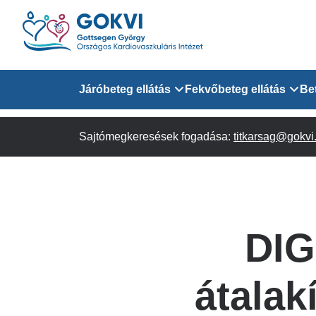
Ugrás
a
tartalomra
Domain
Járóbeteg ellátás
Fekvőbeteg ellátás
Be
menu
Sajtómegkeresések fogadása:
Járóbeteg Információk
Felnőtt Kardiológiai 
titkarsag@gokvi
for
Szakrendeléseink
Felnőtt Szívsebészeti
Érsebészeti Osztály
GOKVI
Felnőtt Kardiovaszku
DIG
(main)
Felnőtt Szív- és Érse
AITO
átalak
Sürgősségi Betegellá