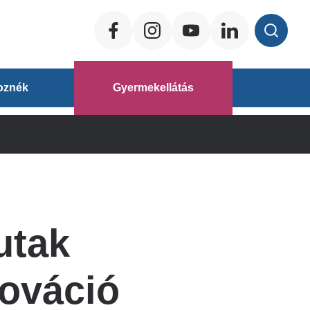
Social
ég
oznék
Gyermekellátás
áz
utak
nováció