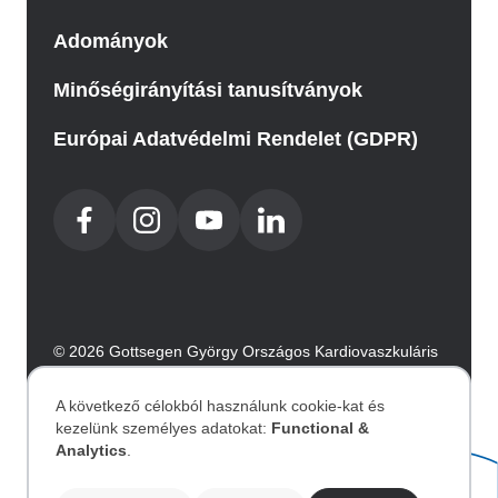
Adományok
Minőségirányítási tanusítványok
Európai Adatvédelmi Rendelet (GDPR)
© 2026 Gottsegen György Országos Kardiovaszkuláris
Intézet. Minden jog fenntartva.
Az oldalt az Integral Vision készítette.
A következő célokból használunk cookie-kat és
kezelünk személyes adatokat:
Functional &
Személyes
Analytics
.
Akadálymentesítési nyilatkozat