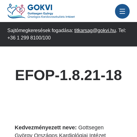
Ugrás
a
tartalomra
Sajtómegkeresések fogadása:
titkarsag@gokvi.hu
. Tel:
+36 1 299 8100/100
EFOP-1.8.21-18
Kedvezményezett neve:
Gottsegen
György Országos
Kardiológiai
Intézet