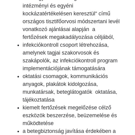
intézményi és egyéni
kockázatértékelésen keresztül” című
országos tisztifőorvosi módszertani levél
vonatkozó ajánlásai alapján a
fertőzések megakadályozása céljából,
infekciókontroll csoport létrehozása,
amelynek tagjai szakorvosok és
szakápolók, az infekciókontroll program
implementációjának támogatására
oktatási csomagok,
kommunikációs
anyagok, plakátok
kidolgozása,
munkatársak, beteglátogatók oktatása,
tájékoztatása
kiemelt fertőzések megelőzése célző
eszközök beszerzése, beüzemelése és
működtetése
a betegbiztonság javítása érdekében a