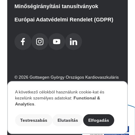
Minőségirányítási tanusítványok
Európai Adatvédelmi Rendelet (GDPR)
© 2026 Gottsegen György Országos Kardiovaszkuláris
Intézet. Minden jog fenntartva.
Az oldalt az Integral Vision készítette.
A következő célokból használunk cookie-kat és
kezelünk személyes adatokat:
Functional &
Személyes
Analytics
.
Akadálymentesítési nyilatkozat
adatok
Testreszabás
Elutasítás
Elfogadás
Image