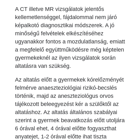
A CT illetve MR vizsgálatok jelentős
kellemetlenséggel, fájdalommal nem járó
képalkotó diagnosztikai módszerek. A jó
minőségű felvételek elkészítéséhez
ugyanakkor fontos a mozdulatlanság, emiatt
a megfelelő együttműködésre még képtelen
gyermekeknél az ilyen vizsgálatok során
altatásra van szükség.
Az altatás előtt a gyermekek kórelőzményét
felmérve anaeszteziológiai rizikó-becslés
történik, majd az aneszteziológus orvos
tájékozott beleegyezést kér a szülőktől az
altatáshoz. Az altatás általános szabályai
szerint a gyermek beavatkozás előtt utoljára
6 órával ehet, 4 órával előtte fogyaszthat
anyatejet, 1-2 órával előtte ihat tiszta