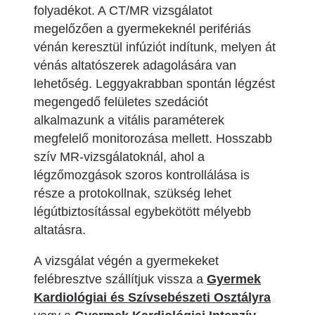
folyadékot. A CT/MR vizsgálatot
megelőzően a gyermekeknél perifériás
vénán keresztül infúziót indítunk, melyen át
vénás altatószerek adagolására van
lehetőség. Leggyakrabban spontán légzést
megengedő felületes szedációt
alkalmazunk a vitális paraméterek
megfelelő monitorozása mellett. Hosszabb
szív MR-vizsgálatoknál, ahol a
légzőmozgások szoros kontrollálása is
része a protokollnak, szükség lehet
légútbiztosítással egybekötött mélyebb
altatásra.
A vizsgálat végén a gyermekeket
felébresztve szállítjuk vissza a
Gyermek
Kardiológiai és Szívsebészeti Osztályra