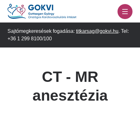
Ugrás
a
tartalomra
Sajtómegkeresések fogadása:
titkarsag@gokvi.hu
. Tel:
+36 1 299 8100/100
CT - MR
anesztézia