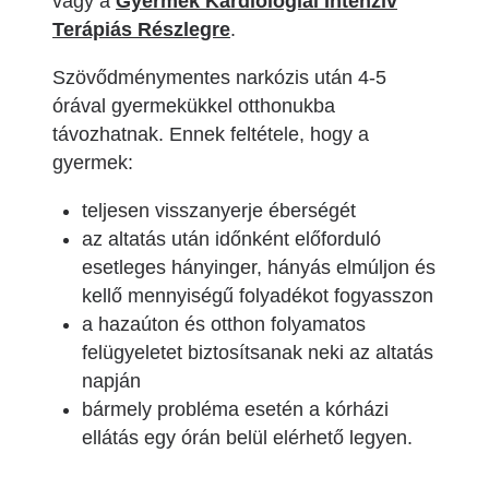
vagy a
Gyermek Kardiológiai Intenzív
Terápiás Részlegre
.
Szövődménymentes narkózis után 4-5
órával gyermekükkel otthonukba
távozhatnak. Ennek feltétele, hogy a
gyermek:
teljesen visszanyerje éberségét
az altatás után időnként előforduló
esetleges hányinger, hányás elmúljon és
kellő mennyiségű folyadékot fogyasszon
a hazaúton és otthon folyamatos
felügyeletet biztosítsanak neki az altatás
napján
bármely probléma esetén a kórházi
ellátás egy órán belül elérhető legyen.