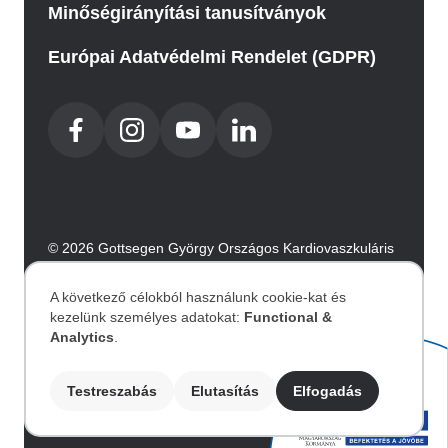
Minőségirányítási tanusítványok
Európai Adatvédelmi Rendelet (GDPR)
© 2026 Gottsegen György Országos Kardiovaszkuláris
Intézet. Minden jog fenntartva.
Az oldalt az Integral Vision készítette.
A következő célokból használunk cookie-kat és
kezelünk személyes adatokat:
Functional &
Személyes
Analytics
.
Akadálymentesítési nyilatkozat
adatok
Testreszabás
Elutasítás
Elfogadás
Image