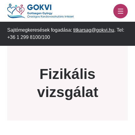
Ugrás
a
tartalomra
Sajtómegkeresések fogadása:
titkarsag@gokvi.hu
. Tel:
+36 1 299 8100/100
Fizikális
vizsgálat