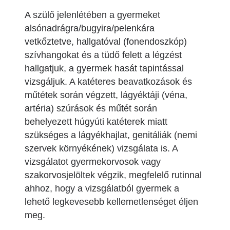
A szülő jelenlétében a gyermeket
alsónadrágra/bugyira/pelenkára
vetkőztetve, hallgatóval (fonendoszkóp)
szívhangokat és a tüdő felett a légzést
hallgatjuk, a gyermek hasát tapintással
vizsgáljuk. A katéteres beavatkozások és
műtétek során végzett, lágyéktáji (véna,
artéria) szúrások és műtét során
behelyezett húgyúti katéterek miatt
szükséges a lágyékhajlat, genitáliák (nemi
szervek környékének) vizsgálata is. A
vizsgálatot gyermekorvosok vagy
szakorvosjelöltek végzik, megfelelő rutinnal
ahhoz, hogy a vizsgálatból gyermek a
lehető legkevesebb kellemetlenséget éljen
meg.