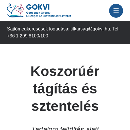
Ugrás
a
tartalomra
Sajtómegkeresések fogadása:
titkarsag@gokvi.hu
. Tel:
+36 1 299 8100/100
Koszorúér
tágítás és
sztentelés
Tartalom feltöltés alatt