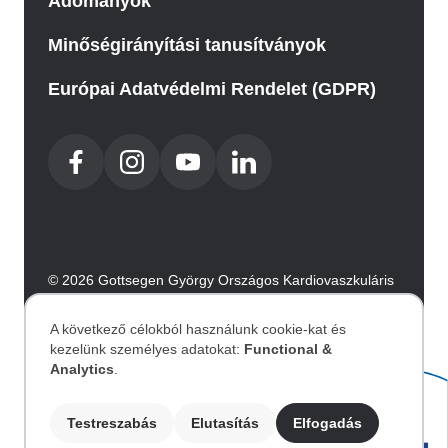
Adományok
Minőségirányítási tanusítványok
Európai Adatvédelmi Rendelet (GDPR)
© 2026 Gottsegen György Országos Kardiovaszkuláris
Intézet. Minden jog fenntartva.
Az oldalt az Integral Vision készítette.
A következő célokból használunk cookie-kat és
kezelünk személyes adatokat:
Functional &
Személyes
Analytics
.
Akadálymentesítési nyilatkozat
adatok
Testreszabás
Elutasítás
Elfogadás
Image