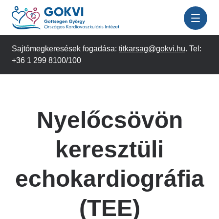
Ugrás
a
tartalomra
Sajtómegkeresések fogadása:
titkarsag@gokvi.hu
. Tel:
+36 1 299 8100/100
Nyelőcsövön
keresztüli
echokardiográfia
(TEE)