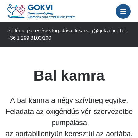
Ugrás
a
tartalomra
Sajtómegkeresések fogadása:
titkarsag@gokvi.hu
. Tel:
+36 1 299 8100/100
Bal kamra
A bal kamra a négy szívüreg egyike.
Feladata az oxigéndús vér szervezetbe
pumpálása
az aortabillentyűn keresztül az aortába.