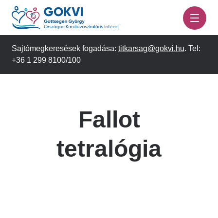
Ugrás
a
tartalomra
Sajtómegkeresések fogadása:
titkarsag@gokvi.hu
. Tel:
+36 1 299 8100/100
Fallot
tetralógia