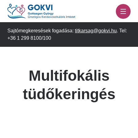
Ugrás
a
tartalomra
Sajtómegkeresések fogadása:
titkarsag@gokvi.hu
. Tel:
+36 1 299 8100/100
Multifokális
tüdőkeringés