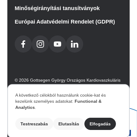
Minőségirányítási tanusítványok
Európai Adatvédelmi Rendelet (GDPR)
© 2026 Gottsegen György Országos Kardiovaszkuláris
Intézet. Minden jog fenntartva.
Az oldalt az Integral Vision készítette.
A következő célokból használunk cookie-kat és
kezelünk személyes adatokat:
Functional &
Személyes
Analytics
.
Akadálymentesítési nyilatkozat
adatok
Testreszabás
Elutasítás
Elfogadás
Image