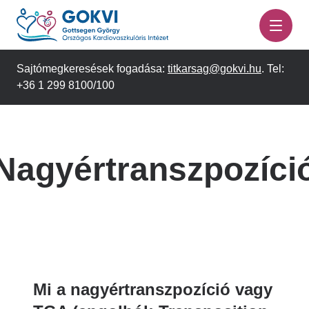
Ugrás
a
tartalomra
Sajtómegkeresések fogadása:
titkarsag@gokvi.hu
. Tel:
+36 1 299 8100/100
Nagyértranszpozíci
Mi a nagyértranszpozíció vagy