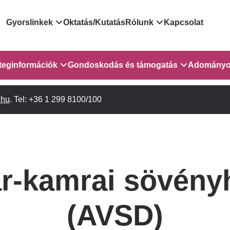
Domain
Gyorslinkek
Oktatás/Kutatás
Rólunk
Kapcsolat
menu
Járóbeteg Irányítási Rendszer
Bemutatkozás/vezetős
teginformációk
Gondoskodás és támogatás
Adományo
for
Országos Online Várólista
Rendezvényeink
Rendszer
sebészet
.hu
Orvosaink
. Tel: +36 1 299 8100/100
Gyermekeknek és szüleiknek
Híreink
GOKVI
EESZT - Egészségablak
Vizsgálatok/Beavatkozások
Pszichológusok
Dolgozz a GOKVI-ban!
ITR - 3.
EESZT - Információs portál
(alt)
Leletek és laboreredmények
Gyógytornászok
Pályázatok
lekérése
Sürgősségi ügyeletkereső
Szociális munkás
Egészségfejlesztő kórh
 és
ar-kamrai sövény
Egészségügyi dokumentáció
Egységes alapellátási ügyeleti
 1-2. em.
Kórházpedagógia
Közérdekű adatok
kikérő lap
rendszer
(AVSD)
Gyógyszertár
Anyaszállás/Családbarát ellátás
Háziorvosi körzetek Pest
a Gyermekszív Központban
vármegyére vonatkozóan