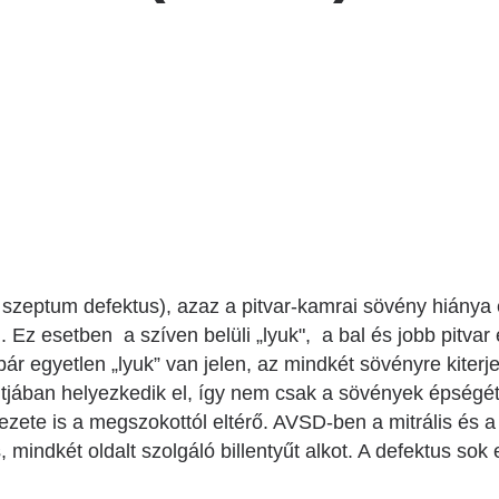
Betegtájékoztatók
Patika ügyeleti link Pest
vármegyére vonatkozóan
Látogatóknak
Egészségértés
Az ép szív és betegségeinek
atlasza
Nemzeti szívinfarktus regiszter
s szeptum defektus), azaz a pitvar-kamrai sövény hiánya
. Ez esetben a szíven belüli „lyuk", a bal és jobb pitvar
y bár egyetlen „lyuk” van jelen, az mindkét sövényre kiterj
jában helyezkedik el, így nem csak a sövények épségét é
kezete is a megszokottól eltérő. AVSD-ben a mitrális és a 
, mindkét oldalt szolgáló billentyűt alkot. A defektus sok