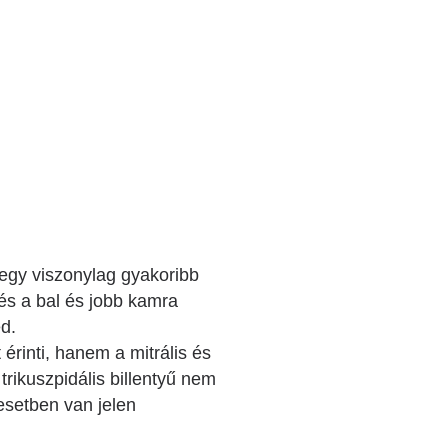
 egy viszonylag gyakoribb
 és a bal és jobb kamra
ed.
rinti, hanem a mitrális és
trikuszpidális billentyű nem
 esetben van jelen