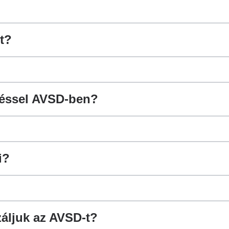
t?
ngéssel AVSD-ben?
i?
áljuk az AVSD-t?