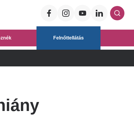
Social
ég
znék
Felnőttellátás
áz
hiány