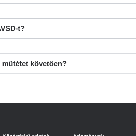
AVSD-t?
D műtétet követően?