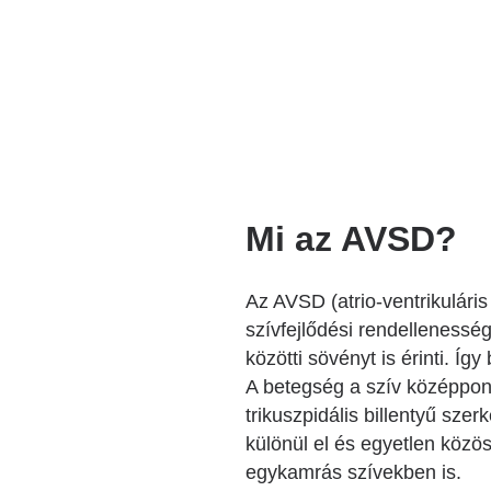
Mi az AVSD?
Az AVSD (atrio-ventrikulári
szívfejlődési rendellenesség
közötti sövényt is érinti. Íg
A betegség a szív középpont
trikuszpidális billentyű szer
különül el és egyetlen közös
egykamrás szívekben is.