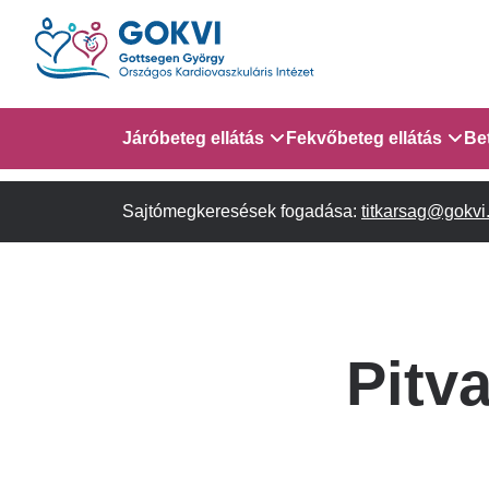
Ugrás
a
tartalomra
Domain
Járóbeteg ellátás
Fekvőbeteg ellátás
Be
menu
Sajtómegkeresések fogadása:
Járóbeteg Információk
Gyermek Szív- és Ér
titkarsag@gokvi
AITO - 4. em.
for
Szakambulanciák
Gyermek Kardiológiai 
em.
GOKVI
Gyermek Kardiológiai
Pitv
(main
Szívsebészeti Osztály
child)