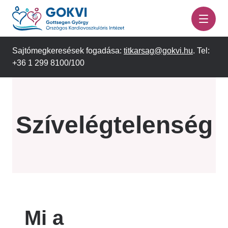
Ugrás
a
tartalomra
Sajtómegkeresések fogadása:
titkarsag@gokvi.hu
. Tel:
+36 1 299 8100/100
Szívelégtelenség
Mi a