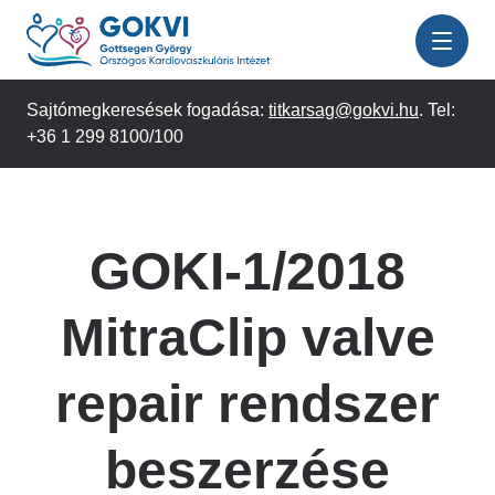
Ugrás
a
tartalomra
Sajtómegkeresések fogadása:
titkarsag@gokvi.hu
. Tel:
+36 1 299 8100/100
GOKI-1/2018
MitraClip valve
repair rendszer
beszerzése