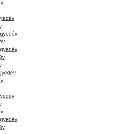
év
v
gyedév
v
negyedév
év
negyedév
dév
v
egyedév
év
v
gyedév
v
év
negyedév
év