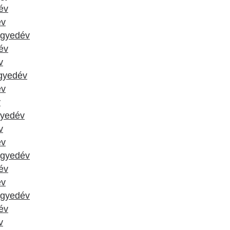
év
év
negyedév
dév
v
egyedév
év
v
gyedév
v
év
negyedév
év
év
negyedév
dév
v