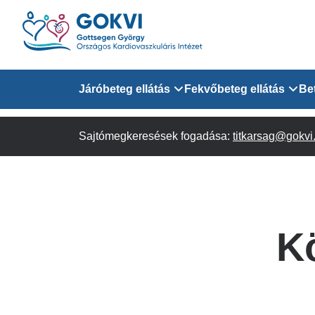
Ugrás
a
tartalomra
Domain
Járóbeteg ellátás
Fekvőbeteg ellátás
Be
menu
Sajtómegkeresések fogadása:
Járóbeteg Információk
Felnőtt Kardiológiai 
titkarsag@gokvi
for
Szakrendeléseink
Felnőtt Szívsebészeti
Érsebészeti Osztály
GOKVI
Felnőtt Kardiovaszku
K
(main)
Felnőtt Szív- és Érse
AITO
Sürgősségi Betegellá