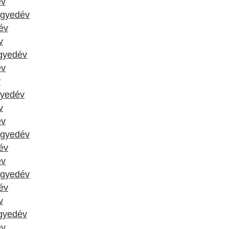
év
negyedév
dév
v
egyedév
év
v
gyedév
v
év
negyedév
év
év
negyedév
dév
v
egyedév
év