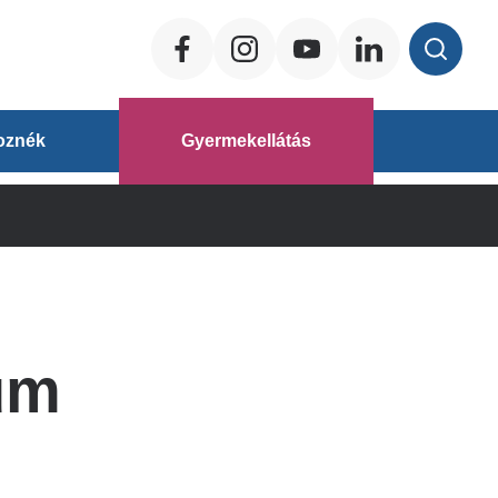
Social
ég
oznék
Gyermekellátás
áz
um