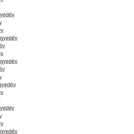
v
gyedév
v
év
negyedév
év
év
negyedév
dév
v
egyedév
év
v
gyedév
v
év
negyedév