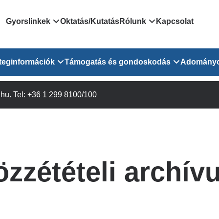
Domain
Gyorslinkek
Oktatás/Kutatás
Rólunk
Kapcsolat
menu
Járóbeteg Irányítási Rendszer
Bemutatkozás/vezetős
teginformációk
Támogatás és gondoskodás
Adomány
for
Országos Online Várólista
Rendezvényeink
Rendszer
Osztály
.hu
Orvosaink
. Tel: +36 1 299 8100/100
Pszichológusok
Híreink
GOKVI
EESZT - Egészségablak
 Osztály
Beavatkozások
Gyógytornászok
Dolgozz a GOKVI-ban!
EESZT - Információs portál
(alt)
Vizsgálatok
Gyógyszertár
Pályázatok
Sürgősségi ügyeletkereső
láris ITO
Leletek és laboreredmények
Csoportos foglalkozások
Egészségfejlesztő kórh
özzétételi archív
lekérése
felnőtt betegeinknek
Egységes alapellátási ügyeleti
bészet
Közérdekű adatok
rendszer
Egészségügyi dokumentáció
Prevenció
kikérő lap
Háziorvosi körzetek Pest
tó Osztály
Szociális munkás
vármegyére vonatkozóan