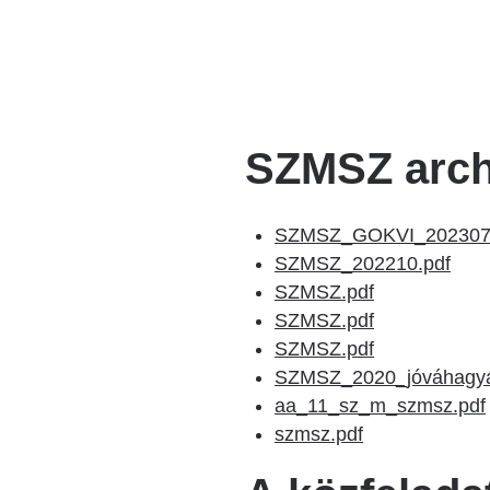
Katéter Terápiás Oszt
Kardiológiai Képalko
Radiológiai Osztály
SZMSZ arc
SZMSZ_GOKVI_2023070
SZMSZ_202210.pdf
SZMSZ.pdf
SZMSZ.pdf
SZMSZ.pdf
SZMSZ_2020_jóváhagyás
aa_11_sz_m_szmsz.pdf
szmsz.pdf