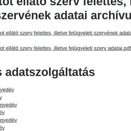
ot ellátó szerv felettes, 
 szervének adatai archí
ot ellátó szerv felettes, illetve felügyeleti szervének ada
t ellátó szerv felettes, illetve felügyeleti szerv adatai.pdf
adatszolgáltatás
gyedév
v
negyedév
év
negyedév
dév