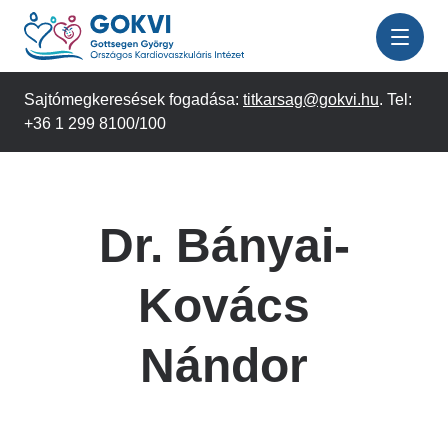
Ugrás
a
tartalomra
Sajtómegkeresések fogadása:
titkarsag@gokvi.hu
. Tel:
+36 1 299 8100/100
Dr. Bányai-
Kovács
Nándor