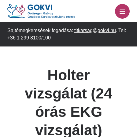
Ugrás
a
tartalomra
Sajtómegkeresések fogadása:
titkarsag@gokvi.hu
. Tel:
+36 1 299 8100/100
Holter
vizsgálat (24
órás EKG
vizsgálat)