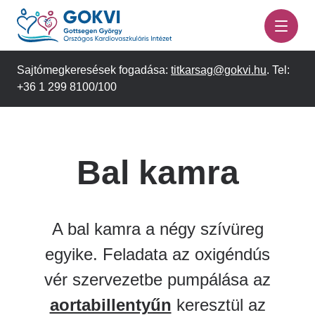
Ugrás
a
tartalomra
Sajtómegkeresések fogadása:
titkarsag@gokvi.hu
. Tel:
+36 1 299 8100/100
Bal kamra
A bal kamra a négy szívüreg
egyike. Feladata az oxigéndús
vér szervezetbe pumpálása az
aortabillentyűn
keresztül az