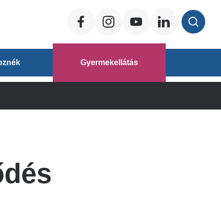
Social
ég
oznék
Gyermekellátás
áz
ődés