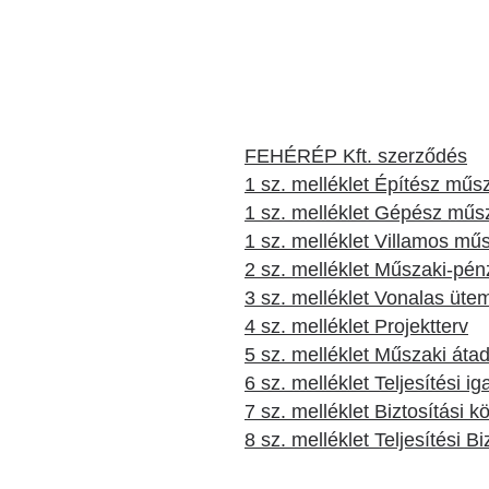
Katéter Terápiás Oszt
Kardiológiai Képalko
Radiológiai Osztály
FEHÉRÉP Kft. szerződés
1 sz. melléklet Építész műsz
1 sz. melléklet Gépész műsz
1 sz. melléklet Villamos műs
2 sz. melléklet Műszaki-pén
3 sz. melléklet Vonalas üte
4 sz. melléklet Projektterv
5 sz. melléklet Műszaki átad
6 sz. melléklet Teljesítési i
7 sz. melléklet Biztosítási k
8 sz. melléklet Teljesítési Bi