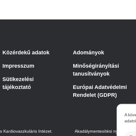
Közérdekű adatok
Adományok
Impresszum
Minőségirányítási
tanusítványok
Sütikezelési
tájékoztató
Európai Adatvédelmi
Rendelet (GDPR)
A köv
adato
S
Kardiovaszkuláris Intézet.
Akadálymentesítési nyilatkozat