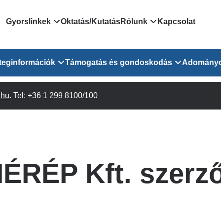
Domain
Gyorslinkek
Oktatás/Kutatás
Rólunk
Kapcsolat
menu
Járóbeteg Irányítási Rendszer
Bemutatkozás/vezetős
teginformációk
Támogatás és gondoskodás
Adomány
for
Országos Online Várólista
Rendezvényeink
Rendszer
Osztály
.hu
Orvosaink
. Tel: +36 1 299 8100/100
Pszichológusok
Híreink
GOKVI
EESZT - Egészségablak
 Osztály
Beavatkozások
Gyógytornászok
Dolgozz a GOKVI-ban!
EESZT - Információs portál
(alt)
Vizsgálatok
Gyógyszertár
Pályázatok
Sürgősségi ügyeletkereső
láris ITO
Leletek és laboreredmények
Csoportos foglalkozások
Egészségfejlesztő kórh
ÉRÉP Kft. szerz
lekérése
felnőtt betegeinknek
Egységes alapellátási ügyeleti
bészet
Közérdekű adatok
rendszer
Egészségügyi dokumentáció
Prevenció
kikérő lap
Háziorvosi körzetek Pest
tó Osztály
Szociális munkás
vármegyére vonatkozóan