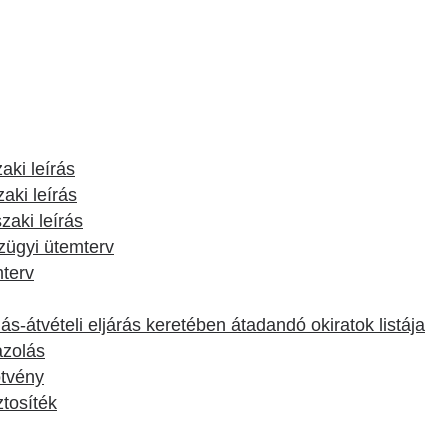
Betegtájékoztatók
ály
Rehabilitáció Füreden
Patika ügyeleti link Pest
Látogatóknak
vármegyére vonatkozóan
tó Osztály
Szolgáltatásaink
Egészségértés
A szív atlasza
Nemzeti szívinfarktus regiszter
aki leírás
aki leírás
zaki leírás
zügyi ütemterv
mterv
ás-átvételi eljárás keretében átadandó okiratok listája
gazolás
ötvény
ztosíték