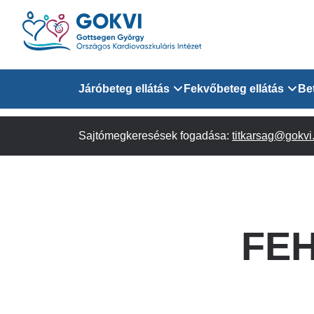
Ugrás
a
tartalomra
Domain
Járóbeteg ellátás
Fekvőbeteg ellátás
Be
menu
Sajtómegkeresések fogadása:
Járóbeteg Információk
Felnőtt Kardiológiai 
titkarsag@gokvi
for
Szakrendeléseink
Felnőtt Szívsebészeti
Érsebészeti Osztály
GOKVI
Felnőtt Kardiovaszku
FEH
(main)
Felnőtt Szív- és Érse
AITO
Sürgősségi Betegellá