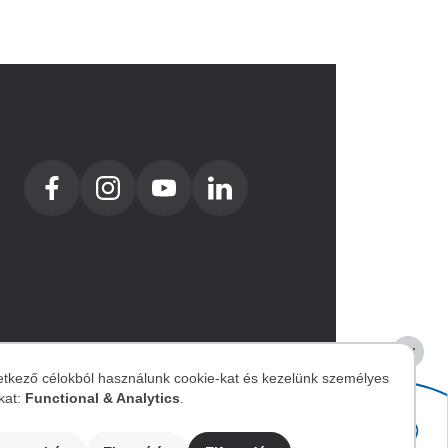
etkező célokból használunk cookie-kat és kezelünk személyes
kat:
Functional & Analytics
.
zemélyes
Image