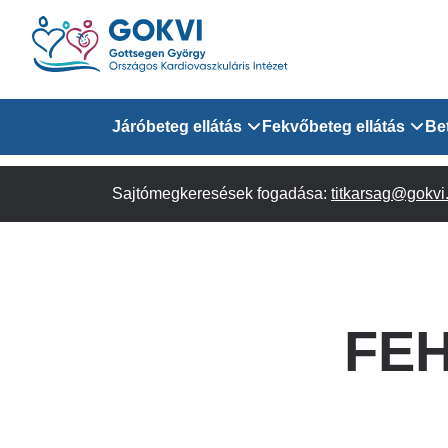
Ugrás
a
tartalomra
Domain
Járóbeteg ellátás
Fekvőbeteg ellátás
Be
menu
Sajtómegkeresések fogadása:
Járóbeteg Információk
Felnőtt Kardiológiai 
titkarsag@gokvi
for
Szakrendeléseink
Felnőtt Szívsebészeti
Érsebészeti Osztály
GOKVI
Felnőtt Kardiovaszku
FEH
(main)
Felnőtt Szív- és Érse
AITO
Sürgősségi Betegellá