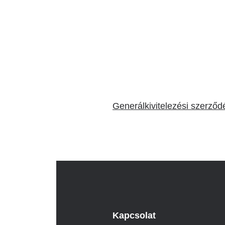
Katéter Terápiás Oszt
Kardiológiai Képalko
Radiológiai Osztály
Generálkivitelezési szerződ
Kapcsolat