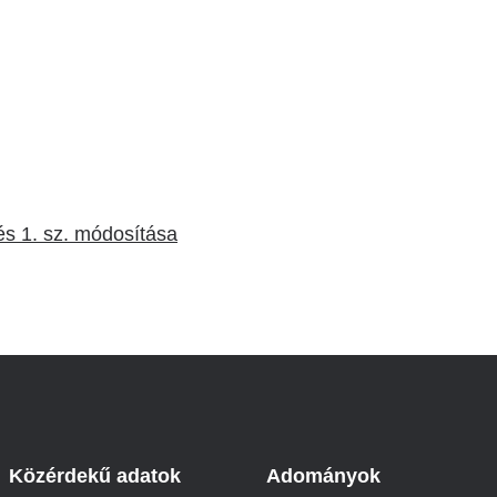
Betegtájékoztatók
ály
Rehabilitáció Füreden
Patika ügyeleti link Pest
Látogatóknak
vármegyére vonatkozóan
tó Osztály
Szolgáltatásaink
Egészségértés
A szív atlasza
Nemzeti szívinfarktus regiszter
és 1. sz. módosítása
Közérdekű adatok
Adományok