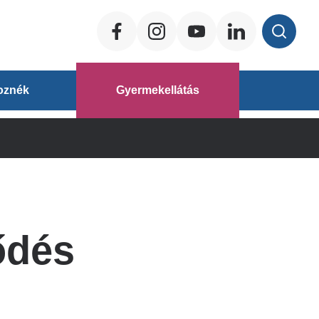
Social
ég
oznék
Gyermekellátás
áz
ődés