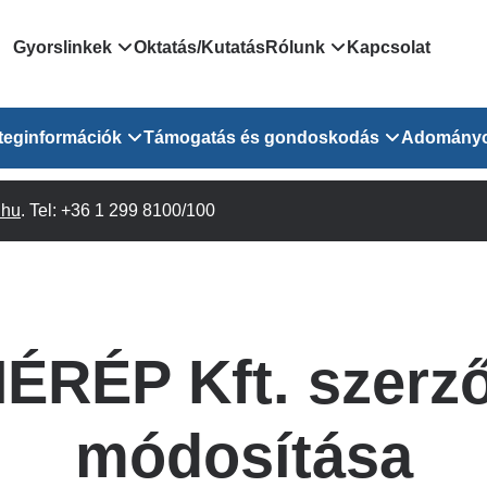
Domain
Gyorslinkek
Oktatás/Kutatás
Rólunk
Kapcsolat
menu
Járóbeteg Irányítási Rendszer
Bemutatkozás/vezetős
teginformációk
Támogatás és gondoskodás
Adomány
for
Országos Online Várólista
Rendezvényeink
Rendszer
Osztály
.hu
Orvosaink
. Tel: +36 1 299 8100/100
Pszichológusok
Híreink
GOKVI
EESZT - Egészségablak
 Osztály
Beavatkozások
Gyógytornászok
Dolgozz a GOKVI-ban!
EESZT - Információs portál
(alt)
Vizsgálatok
Gyógyszertár
Pályázatok
Sürgősségi ügyeletkereső
láris ITO
Leletek és laboreredmények
Csoportos foglalkozások
Egészségfejlesztő kórh
ÉRÉP Kft. szerz
lekérése
felnőtt betegeinknek
Egységes alapellátási ügyeleti
bészet
Közérdekű adatok
rendszer
Egészségügyi dokumentáció
Prevenció
módosítása
kikérő lap
Háziorvosi körzetek Pest
tó Osztály
Szociális munkás
vármegyére vonatkozóan