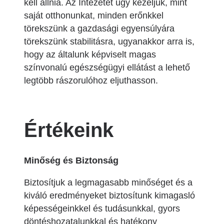
kell állnia. Az Intézetet úgy kezeljük, mint
saját otthonunkat, minden erőnkkel
törekszünk a gazdasági egyensúlyára
törekszünk stabilitásra, ugyanakkor arra is,
hogy az általunk képviselt magas
színvonalú egészségügyi ellátást a lehető
legtöbb rászorulóhoz eljuthasson.
Értékeink
Minőség és Biztonság
Biztosítjuk a legmagasabb minőséget és a
kiváló eredményeket biztosítunk kimagasló
képességeinkkel és tudásunkkal, gyors
döntéshozatalunkkal és hatékony