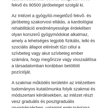
fekvő és 90500 járóbeteget szolgál ki.
Az Intézet a gyógyító-megelőző fekvő- és
járóbeteg szakorvosi ellátás, a kardiológiai
rehabilitáció eredményessége érdekében
olyan korszerű gyógymódokat alkalmaz,
amely a lehetséges legjobb fizikális, lelki és
szociális állapot elérését tűzi célul a
szívbeteg vagy akut szívbeteg ember
számára, hogy megőrizze vagy visszaállítsa
a társadalomban korábban betöltött
pozícióját.
A szakmai működés területén az intézetben
tudományos kutatómunka folyik szakmai és
módszertani kérdésekben, az intézet részt
vesz graduális és posztgraduális
orvosképzésben, valamint egészségügyi