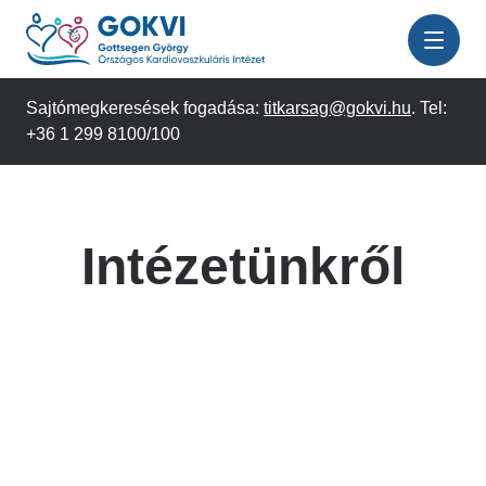
Ugrás
a
tartalomra
Sajtómegkeresések fogadása:
titkarsag@gokvi.hu
. Tel:
+36 1 299 8100/100
Intézetünkről