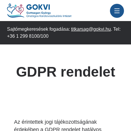
Ugrás
a
tartalomra
Sajtómegkeresések fogadása:
titkarsag@gokvi.hu
. Tel:
+36 1 299 8100/100
GDPR rendelet
Az érintettek jogi tájékozottságának
érdekében a GDPR rendelet hatályos